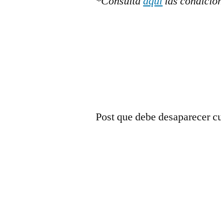
*Consulta
aquí
las condicio
Post que debe desaparecer cu