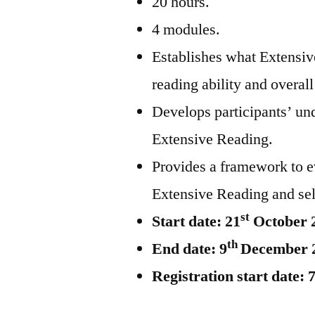
20 hours.
4 modules.
Establishes what Extensiv
reading ability and overal
Develops participants’ und
Extensive Reading.
Provides a framework to e
Extensive Reading and sele
st
Start date: 21
October 
th
End date: 9
December 
Registration start date: 