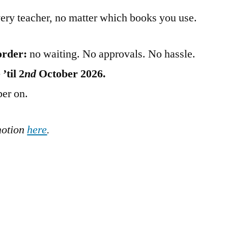
ery teacher, no matter which books you use.
order:
no waiting. No approvals. No hassle.
’til 2
nd
October 2026.
er on.
omotion
here
.