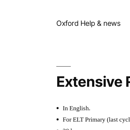
Skip
to
Oxford Help & news
content
Extensive 
In English.
For ELT Primary (last cyc